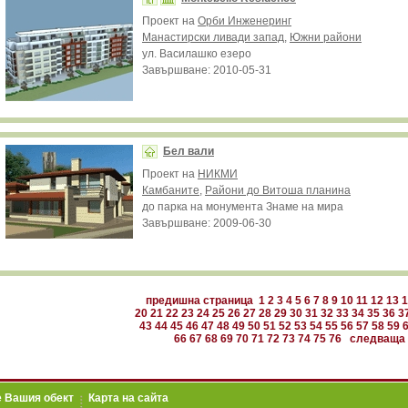
Проект на
Орби Инженеринг
Манастирски ливади запад
,
Южни райони
ул. Василашко езеро
Завършване: 2010-05-31
Бел вали
Проект на
НИКМИ
Камбаните
,
Райони до Витоша планина
до парка на монумента Знаме на мира
Завършване: 2009-06-30
предишна страница
1
2
3
4
5
6
7
8
9
10
11
12
13
1
20
21
22
23
24
25
26
27
28
29
30
31
32
33
34
35
36
3
43
44
45
46
47
48
49
50
51
52
53
54
55
56
57
58
59
66
67
68
69
70
71
72
73
74
75
76
следваща 
 Вашия обект
Карта на сайта