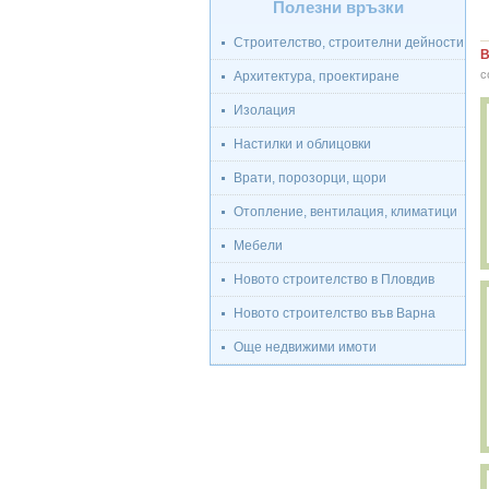
Полезни връзки
Строителство, строителни дейности
В
с
Архитектура, проектиране
Изолация
Настилки и облицовки
Врати, порозорци, щори
Отопление, вентилация, климатици
Мебели
Новото строителство в Пловдив
Новото строителство във Варна
Още недвижими имоти