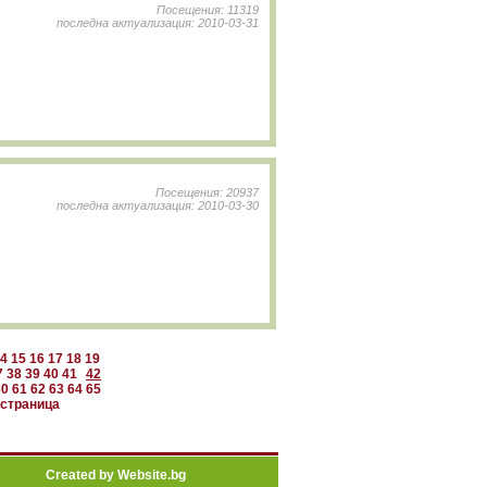
Посещения: 11319
последна актуализация: 2010-03-31
Посещения: 20937
последна актуализация: 2010-03-30
4
15
16
17
18
19
7
38
39
40
41
42
60
61
62
63
64
65
страница
Created by Website.bg