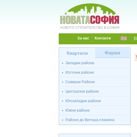
В
За нас
Контакти
Фирми
Квартали
Западни райони
Източни райони
Северни Райони
Централни райони
Югозападни райони
Южни райони
Райони до Витоша планина