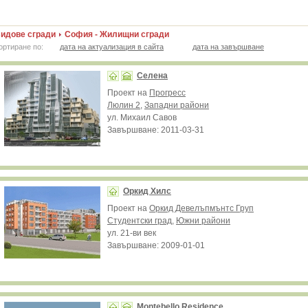
идове сгради
София - Жилищни сгради
ортиране по:
дата на актуализация в сайта
дата на завършване
Селена
Проект на
Прогресс
Люлин 2
,
Западни райони
ул. Михаил Савов
Завършване: 2011-03-31
Оркид Хилс
Проект на
Оркид Девелъпмънтс Груп
Студентски град
,
Южни райони
ул. 21-ви век
Завършване: 2009-01-01
Montebello Residence