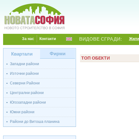
ВИДОВЕ СГРАДИ:
За нас
Контакти
Жил
Фирми
Квартали
ТОП ОБЕКТИ
Западни райони
Източни райони
Северни Райони
Централни райони
Югозападни райони
Южни райони
Райони до Витоша планина