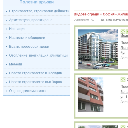
Полезни връзки
Строителство, строителни дейности
Видове сгради
София - Жили
сортиране по:
дата на актуализа
Архитектура, проектиране
Изолация
Йоа
Настилки и облицовки
Про
Врати, порозорци, щори
Люл
бул.
Отопление, вентилация, климатици
Завъ
Мебели
Новото строителство в Пловдив
Новото строителство във Варна
Про
Още недвижими имоти
Зона
ул. 
Завъ