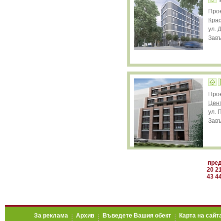
Про
Крас
ул. 
Завъ
Про
Цен
ул. 
Завъ
пре
20
2
43
4
За реклама
Архив
Въведете Вашия обект
Карта на сайт