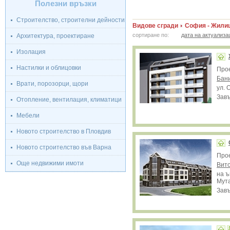
Полезни връзки
Строителство, строителни дейности
Видове сгради
София - Жили
сортиране по:
дата на актуализа
Архитектура, проектиране
Изолация
Настилки и облицовки
Про
Бан
Врати, порозорци, щори
ул. 
Завъ
Отопление, вентилация, климатици
Мебели
Новото строителство в Пловдив
Новото строителство във Варна
Про
Още недвижими имоти
Вит
на ъ
Мут
Завъ