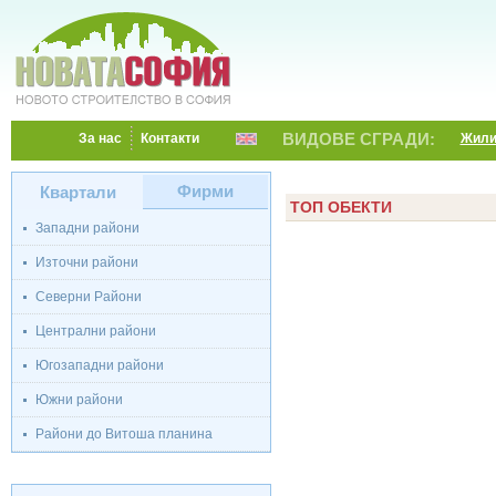
ВИДОВЕ СГРАДИ:
За нас
Контакти
Жил
Фирми
Квартали
ТОП ОБЕКТИ
Западни райони
Източни райони
Северни Райони
Централни райони
Югозападни райони
Южни райони
Райони до Витоша планина