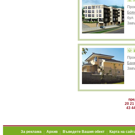
Про
Боя
бул.
Завъ
Про
Бан
Завъ
пре
20
21
43
4
За реклама
Архив
Въведете Вашия обект
Карта на сайт